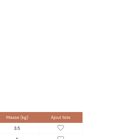
Masse (kg)
Ajout liste
3.5