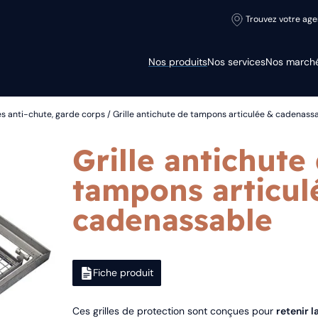
Trouvez votre ag
Nos produits
Nos services
Nos march
les anti-chute, garde corps
/ Grille antichute de tampons articulée & cadenass
Grille antichute
tampons articul
cadenassable
Fiche produit
Ces grilles de protection sont conçues pour
retenir 