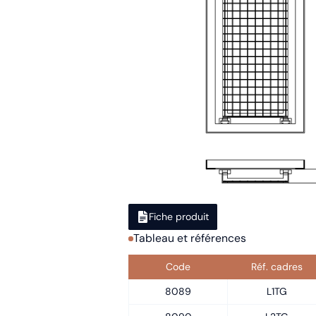
Fiche produit
Tableau et références
Code
Réf. cadres
8089
L1TG