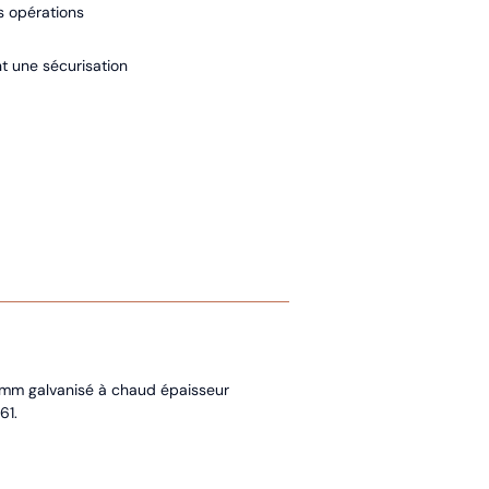
s opérations
nt une sécurisation
0 mm galvanisé à chaud épaisseur
61.