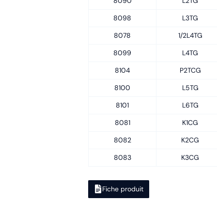
8090
L2TG
8098
L3TG
8078
1/2L4TG
8099
L4TG
8104
P2TCG
8100
L5TG
8101
L6TG
8081
K1CG
8082
K2CG
8083
K3CG
Fiche produit