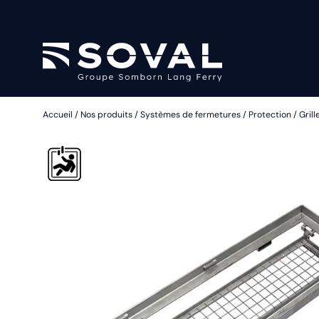
Accueil
/
Nos produits
/
Systèmes de fermetures
/
Protection
/
Gril