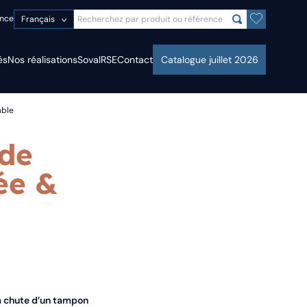
ence
Français
és
Nos réalisations
Soval
RSE
Contact
Catalogue juillet 2026
able
 de
ée &
la chute d’un tampon