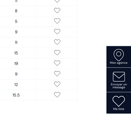
5
8
5
9
11
15
19
Mon agence
9
12
Envoyer un
message
15.5
Ma liste