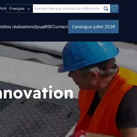
ence
Français
és
Nos réalisations
Soval
RSE
Contact
Catalogue juillet 2026
nnovation