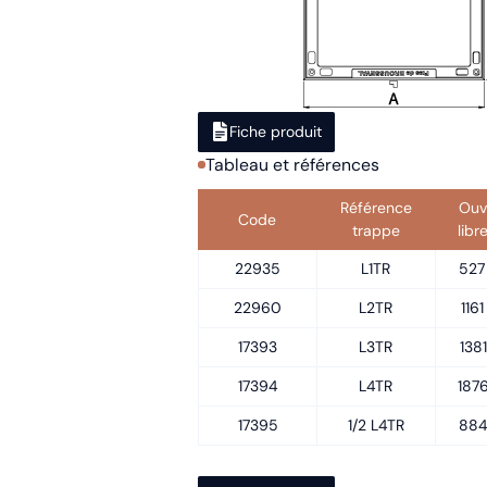
Fiche produit
Tableau et références
Référence
Ouv
Code
trappe
libr
22935
L1TR
527
22960
L2TR
116
17393
L3TR
138
17394
L4TR
1876
17395
1/2 L4TR
884