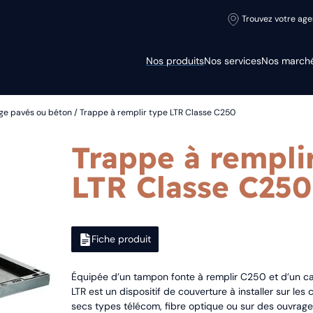
Trouvez votre ag
Nos produits
Nos services
Nos march
ge pavés ou béton
/ Trappe à remplir type LTR Classe C250
Trappe à rempli
LTR Classe C250
Fiche produit
Équipée d’un tampon fonte à remplir C250 et d’un cad
LTR est un dispositif de couverture à installer sur le
secs types télécom, fibre optique ou sur des ouvrage