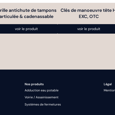
la
ge
page
rille antichute de tampons
Clés de manoeuvre tête H
du
articulée & cadenassable
EXC, OTC
oduit
produit
voir le produit
voir le produit
Nos produits
Légal
Adduction eau potable
Mention
Voirie / Assainissement
Systèmes de fermetures