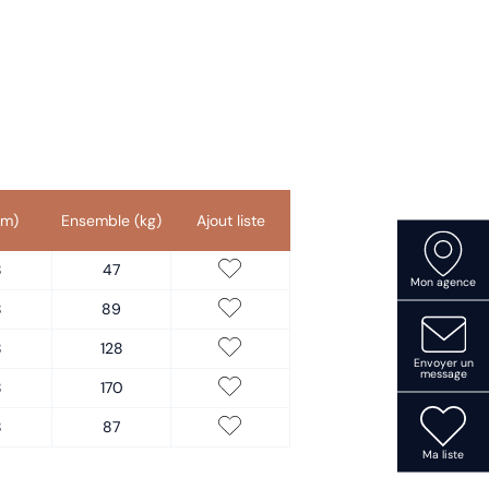
mm)
Ensemble (kg)
Ajout liste
8
47
Mon agence
8
89
8
128
Envoyer un
message
8
170
8
87
Ma liste