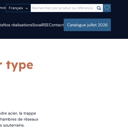
ence
Français
és
Nos réalisations
Soval
RSE
Contact
Catalogue juillet 2026
r type
re acier, la trappe
s chambres de réseaux
s souterrains.