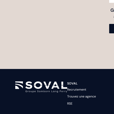
la
pa
G
du
pr
SOVAL
Recrutement
Trouvez une agence
RSE