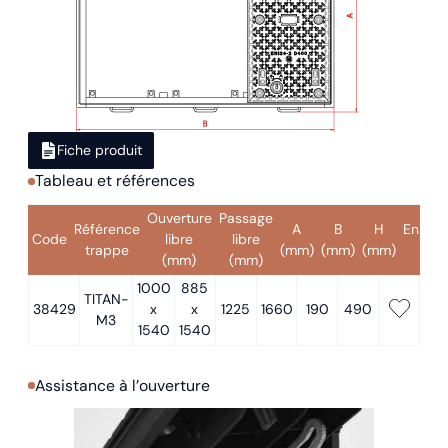
Fiche produit
Tableau et références
Ouverture
Passage
Référence
A
B
H
Ensem
Code
libre
libre
trappe
(mm)
(mm)
(mm)
(kg)
(mm)
(mm)
1000
885
TITAN-
38429
x
x
1225
1660
190
490
M3
1540
1540
Assistance à l’ouverture