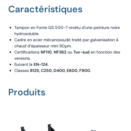
Caractéristiques
Tampon en Fonte GS 500-7 revêtu d’une peinture noire
hydrosoluble.
Cadre en acier mécanosoudé traité par galvanisation à
chaud d’épaisseur mini 90µm.
Certifications
NF110
,
NF362
ou
Tuv-sud
en fonction des
versions.
Suivant la
EN-124
.
Classes
B125, C250, D400, E600, F900.
Produits
Ce
produit
a
plusieurs