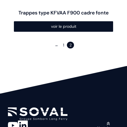
produit
Trappes type KFVAA F900 cadre fonte
voir le produit
←
1
2