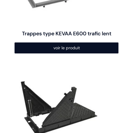
sur
la
page
du
produit
Trappes type KEVAA E600 trafic lent
voir le produit
Ce
produit
a
plusieurs
variations.
Les
options
peuvent
être
choisies
sur